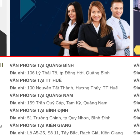
NH
VĂN PHÒNG TẠI QUẢNG BÌNH
VĂ
Địa chỉ:
106 Lý Thái Tổ, tp Đồng Hới, Quảng Bình
Địa
VĂN PHÒNG TẠI TT HUẾ
VĂ
Địa chỉ:
100 Nguyễn Tất Thành, Hương Thủy, TT Huế
Địa
M
VĂN PHÒNG TẠI QUẢNG NAM
VĂ
Địa chỉ:
159 Trần Quý Cáp, Tam Kỳ, Quảng Nam
Đị
i
VĂN PHÒNG TẠI BÌNH ĐỊNH
VĂ
Địa chỉ:
51 Trường Chinh, tp Quy Nhơn, Bình Định
Đị
g
VĂN PHÒNG TẠI KIÊN GIANG
VĂ
Địa chỉ:
Lô A5-25, Số 11, Tây Bắc, Rạch Giá, Kiên Giang
Đị