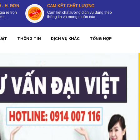
 - H. ĐƠN
CAM KẾT CHẤT LƯỢNG
giá rẻ trọn
Cam kết chất lượng dịch vụ đúng theo
......
thông tin và mong muốn của ......
UẬT
THÔNG TIN
DỊCH VỤ KHÁC
TỔNG HỢP