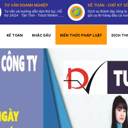
TƯ VẤN DOANH NGHIỆP
KẾ TOÁN - CHỮ KÝ SỐ
Tư vấn và hướng dẫn làm thủ tục, Hỗ
Dịch vụ thành lập công ty 
trợ 24/24 · Tận Tình - Trách Nhiệm ......
gói uy tín hàng đầu cả nước
KẾ TOÁN
KHẮC DẤU
KIẾN THỨC PHÁP LUẬT
DỊCH TH