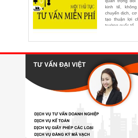
quan trọng đối 
kinh tế, khôn
chuyển dịch, cơ
tạo thuận lợi 
trường quốc tế