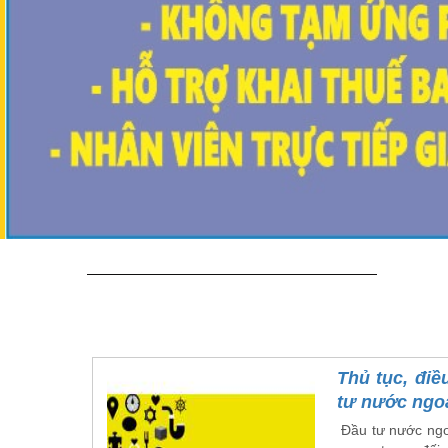
Thủ tục, điề
tư nước ngoà
Đầu tư nước ngo