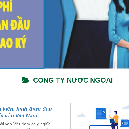
CÔNG TY NƯỚC NGOÀI
u kiện, hình thức đầu
i vào Việt Nam
ài vào Việt Nam có ý nghĩa