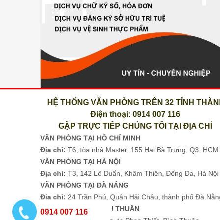
HỆ THỐNG VĂN PHÒNG TRÊN 32 TỈNH THÀ
Điện thoại: 0914 007 116
GẶP TRỰC TIẾP CHÚNG TÔI TẠI ĐỊA CHỈ
VĂN PHÒNG TẠI HỒ CHÍ MINH
Địa chỉ:
T6, tòa nhà Master, 155 Hai Bà Trưng, Q3, HC
VĂN PHÒNG TẠI HÀ NỘI
Địa chỉ:
T3, 142 Lê Duẩn, Khâm Thiên, Đống Đa, Hà Nộ
VĂN PHÒNG TẠI ĐÀ NẴNG
Địa chỉ:
24 Trần Phú, Quận Hải Châu, thành phố Đà Nẵn
VĂN PHÒNG TẠI BÌNH THUÂN
0914 007 116