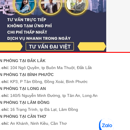
N PHÒNG TẠI ĐẮK LẮK
 chỉ:
104 Ngô Quyền, tp Buôn Ma Thuột, Đắk Lắk
N PHÒNG TẠI BÌNH PHƯỚC
 chỉ:
KP3, P Tân Đồng, Đồng Xoài, Bình Phước
N PHÒNG TẠI LONG AN
a chỉ:
140/5 Nguyễn Minh Đường, tp Tân An, Long An
N PHÒNG TẠI LÂM ĐỒNG
a chỉ:
16 Trạng Trình, tp Đà Lạt, Lâm Đồng
N PHÒNG TẠI CẦN THƠ
a chỉ:
An Khánh, Ninh Kiều, Cần Thơ