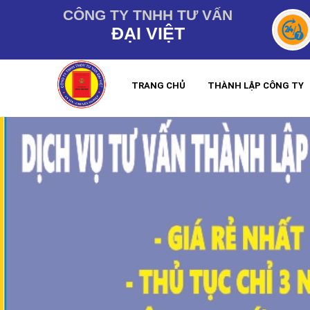
CÔNG TY TNHH TƯ VẤN
ĐẠI VIỆT
TRANG CHỦ
THÀNH LẬP CÔNG TY