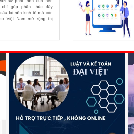
với sự phát triển của nền
g chỉ góp phần thúc đẩy
 cấu lại nền kinh tế mà còn
cho Việt Nam mở rộng thị