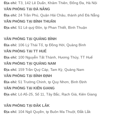
Địa chỉ:
T3, 142 Lê Duẩn, Khâm Thiên, Đống Đa, Hà Nội
VĂN PHÒNG TẠI ĐÀ NẴNG
Địa chỉ:
24 Trần Phú, Quận Hải Châu, thành phố Đà Nẵng
VĂN PHÒNG TẠI BÌNH THUÂN
Địa chỉ:
51 Lê quý Đôn, tp Phan Thiết, Bình Thuận
VĂN PHÒNG TẠI QUẢNG BÌNH
Địa chỉ:
106 Lý Thái Tổ, tp Đồng Hới, Quảng Bình
VĂN PHÒNG TẠI TT HUẾ
Địa chỉ:
100 Nguyễn Tất Thành, Hương Thủy, TT Huế
VĂN PHÒNG TẠI QUẢNG NAM
Địa chỉ:
159 Trần Quý Cáp, Tam Kỳ, Quảng Nam
VĂN PHÒNG TẠI BÌNH ĐỊNH
Địa chỉ:
51 Trường Chinh, tp Quy Nhơn, Bình Định
VĂN PHÒNG TẠI KIÊN GIANG
Địa chỉ:
Lô A5-25, Số 11, Tây Bắc, Rạch Giá, Kiên Giang
VĂN PHÒNG TẠI ĐẮK LẮK
Địa chỉ:
104 Ngô Quyền, tp Buôn Ma Thuột, Đắk Lắk