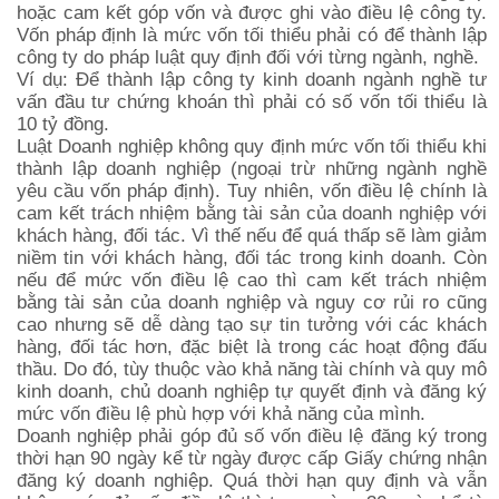
hoặc cam kết góp vốn và được ghi vào điều lệ công ty.
Vốn pháp định là mức vốn tối thiểu phải có để thành lập
công ty do pháp luật quy định đối với từng ngành, nghề.
Ví dụ: Để thành lập công ty kinh doanh ngành nghề tư
vấn đầu tư chứng khoán thì phải có số vốn tối thiểu là
10 tỷ đồng.
Luật Doanh nghiệp không quy định mức vốn tối thiểu khi
thành lập doanh nghiệp (ngoại trừ những ngành nghề
yêu cầu vốn pháp định). Tuy nhiên, vốn điều lệ chính là
cam kết trách nhiệm bằng tài sản của doanh nghiệp với
khách hàng, đối tác. Vì thế nếu để quá thấp sẽ làm giảm
niềm tin với khách hàng, đối tác trong kinh doanh. Còn
nếu để mức vốn điều lệ cao thì cam kết trách nhiệm
bằng tài sản của doanh nghiệp và nguy cơ rủi ro cũng
cao nhưng sẽ dễ dàng tạo sự tin tưởng với các khách
hàng, đối tác hơn, đặc biệt là trong các hoạt động đấu
thầu. Do đó, tùy thuộc vào khả năng tài chính và quy mô
kinh doanh, chủ doanh nghiệp tự quyết định và đăng ký
mức vốn điều lệ phù hợp với khả năng của mình.
Doanh nghiệp phải góp đủ số vốn điều lệ đăng ký trong
thời hạn 90 ngày kể từ ngày được cấp Giấy chứng nhận
đăng ký doanh nghiệp. Quá thời hạn quy định và vẫn