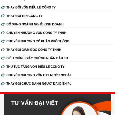
THAY ĐỔI VỐN ĐIỀU LỆ CÔNG TY
THAY ĐỔI TÊN CÔNG TY
BỔ SUNG NGÀNH NGHỀ KINH DOANH
CHUYỂN NHƯỢNG VỐN CÔNG TY TNHH
CHUYỂN NHƯỢNG CỔ PHẦN PHỔ THÔNG
THAY ĐỔI GIÁM ĐỐC CÔNG TY TNHH
ĐIỀU CHỈNH GIẤY CHỨNG NHẬN ĐẦU TƯ
THỦ TỤC TĂNG VỐN ĐIỀU LỆ CÔNG TY
CHUYỂN NHƯỢNG VỐN CTY NƯỚC NGOÀI
THAY ĐỔI CHỨC DANH NGƯỜI ĐẠI DIỆN PL