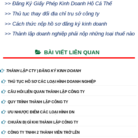
>>
Đăng Ký Giấy Phép Kinh Doanh Hộ Cá Thể
>>
Thủ tục thay đổi địa chỉ trụ sở công ty
>>
Cách thức nộp hồ sơ đăng ký kinh doanh
>>
Thành lập doanh nghiệp phải nộp những loại thuế nào
BÀI VIẾT LIÊN QUAN
THÀNH LẬP CTY | ĐĂNG KÝ KINH DOANH
THỦ TỤC HỒ SƠ CÁC LOẠI HÌNH DOANH NGHIỆP
CÂU HỎI LIÊN QUAN THÀNH LẬP CÔNG TY
QUY TRÌNH THÀNH LẬP CÔNG TY
ƯU NHƯỢC ĐIỂM CÁC LOẠI HÌNH DN
CHUẨN BỊ GÌ KHI THÀNH LẬP CÔNG TY
CÔNG TY TNHH 2 THÀNH VIÊN TRỞ LÊN