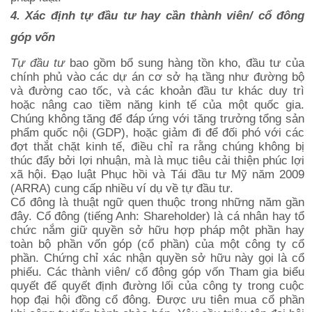
4. Xác định tự đầu tư hay cần thành viên/ cổ đông
góp vốn
Tự đầu tư
bao gồm bổ sung hàng tồn kho, đầu tư của
chính phủ vào các dự án cơ sở hạ tầng như đường bộ
và đường cao tốc, và các khoản đầu tư khác duy trì
hoặc nâng cao tiềm năng kinh tế của một quốc gia.
Chúng không tăng để đáp ứng với tăng trưởng tổng sản
phẩm quốc nội (GDP), hoặc giảm đi để đối phó với các
đợt thắt chặt kinh tế, điều chỉ ra rằng chúng không bị
thúc đẩy bởi lợi nhuận, mà là mục tiêu cải thiện phúc lợi
xã hội. Đạo luật Phục hồi và Tái đầu tư Mỹ năm 2009
(ARRA) cung cấp nhiều ví dụ về tự đầu tư.
Cổ đông là thuật ngữ quen thuộc trong những năm gần
đây. Cổ đông (tiếng Anh: Shareholder) là cá nhân hay tổ
chức nắm giữ quyền sở hữu hợp pháp một phần hay
toàn bộ phần vốn góp (cổ phần) của một công ty cổ
phần. Chứng chỉ xác nhận quyền sở hữu này gọi là cổ
phiếu. Các thành viên/ cổ đông góp vốn Tham gia biểu
quyết để quyết định đường lối của công ty trong cuộc
họp đại hội đồng cổ đông. Được ưu tiên mua cổ phần