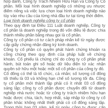
hợp danh, Công ty Trách Nhiệm Hữu Hạn và Công ty Cổ
phần. Mỗi loại hình doanh nghiệp có những ưu nhược
điểm riêng và việc lựa chọn loại hình doanh nghiệp nào
tùy vào nhu cầu của từng nhà đầu tư tại từng thời điểm.
Loại hình doanh nghiệp công ty cổ phần
Theo quy định tại Điều 111 Luật doanh nghiệp, Công ty
cổ phần là doanh nghiệp trong đó vốn điều lệ được chia
thành nhiều phần bằng nhau gọi là cổ phần.
Công ty cổ phần có tư cách pháp nhân kể từ ngày được
cấp giấy chứng nhận đăng ký kinh doanh.
Công ty cổ phần có quyền phát hành chứng khoán ra
công chúng theo quy định của pháp luật về chứng
khoán. Cổ phiếu là chứng chỉ do công ty cổ phần phát
hành, bút toán ghi sổ hoặc dữ liệu điện tử xác nhận
quyền sở hữu một hoặc một số cổ phần của công ty đó.
Cổ đông có thể là tổ chức, cá nhân; số lượng cổ đông
tối thiểu là 03 và không hạn chế số lượng tối đa. Công
ty cổ phần mới thành lập phải có ít nhất 03 cổ đông
sáng lập; công ty cổ phần được chuyển đổi từ doanh
nghiệp nhà nước hoặc từ công ty trách nhiệm hữu hạn
hoặc được chia, tách, hợp nhất, sáp nhập từ công ty cổ
phần khác không nhất thiết phải có cổ đông sáng lập.
Trong thời hạn 03 năm, kể từ ngày công ty được cấp