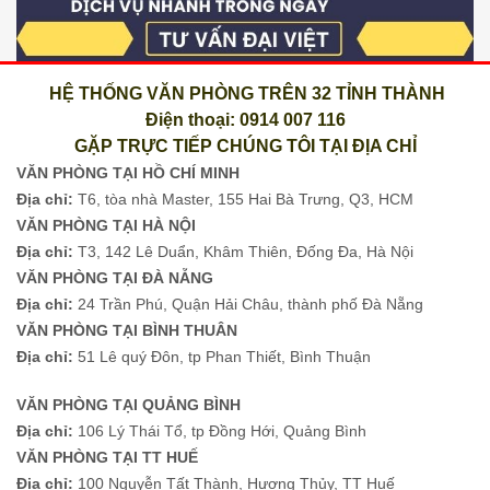
HỆ THỐNG VĂN PHÒNG TRÊN 32 TỈNH THÀNH
Điện thoại: 0914 007 116
GẶP TRỰC TIẾP CHÚNG TÔI TẠI ĐỊA CHỈ
VĂN PHÒNG TẠI HỒ CHÍ MINH
Địa chỉ:
T6, tòa nhà Master, 155 Hai Bà Trưng, Q3, HCM
VĂN PHÒNG TẠI HÀ NỘI
Địa chỉ:
T3, 142 Lê Duẩn, Khâm Thiên, Đống Đa, Hà Nội
VĂN PHÒNG TẠI ĐÀ NẴNG
Địa chỉ:
24 Trần Phú, Quận Hải Châu, thành phố Đà Nẵng
VĂN PHÒNG TẠI BÌNH THUÂN
Địa chỉ:
51 Lê quý Đôn, tp Phan Thiết, Bình Thuận
VĂN PHÒNG TẠI QUẢNG BÌNH
Địa chỉ:
106 Lý Thái Tổ, tp Đồng Hới, Quảng Bình
VĂN PHÒNG TẠI TT HUẾ
Địa chỉ:
100 Nguyễn Tất Thành, Hương Thủy, TT Huế