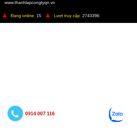
www.thanhlapcongtyqn.vn
Đang online:
15
Lượt truy cập:
2743396
0914 007 116