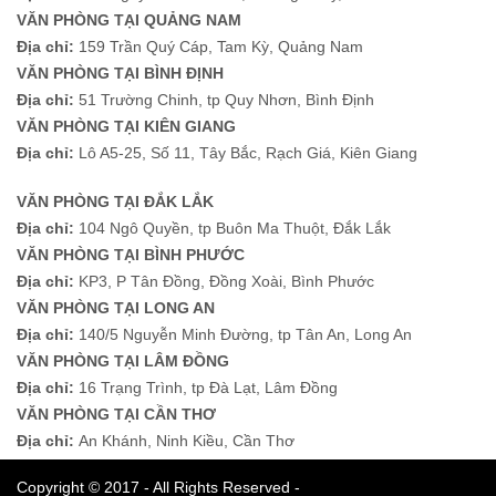
VĂN PHÒNG TẠI QUẢNG NAM
Địa chỉ:
159 Trần Quý Cáp, Tam Kỳ, Quảng Nam
VĂN PHÒNG TẠI BÌNH ĐỊNH
Địa chỉ:
51 Trường Chinh, tp Quy Nhơn, Bình Định
VĂN PHÒNG TẠI KIÊN GIANG
Địa chỉ:
Lô A5-25, Số 11, Tây Bắc, Rạch Giá, Kiên Giang
VĂN PHÒNG TẠI ĐẮK LẮK
Địa chỉ:
104 Ngô Quyền, tp Buôn Ma Thuột, Đắk Lắk
VĂN PHÒNG TẠI BÌNH PHƯỚC
Địa chỉ:
KP3, P Tân Đồng, Đồng Xoài, Bình Phước
VĂN PHÒNG TẠI LONG AN
Địa chỉ:
140/5 Nguyễn Minh Đường, tp Tân An, Long An
VĂN PHÒNG TẠI LÂM ĐỒNG
Địa chỉ:
16 Trạng Trình, tp Đà Lạt, Lâm Đồng
VĂN PHÒNG TẠI CẦN THƠ
Địa chỉ:
An Khánh, Ninh Kiều, Cần Thơ
Copyright © 2017 - All Rights Reserved -