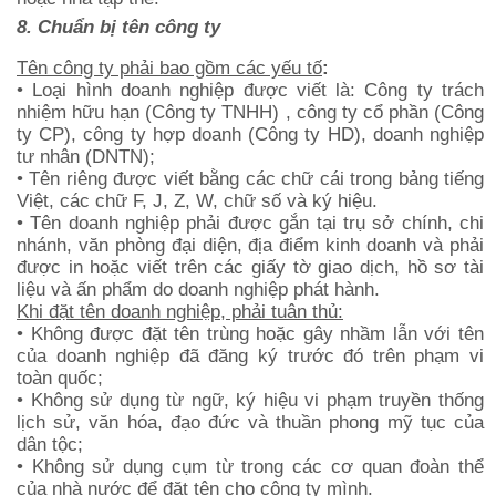
8. Chuẩn bị tên công ty
Tên công ty phải bao gồm các yếu tố
:
• Loại hình doanh nghiệp được viết là: Công ty trách
nhiệm hữu hạn (Công ty TNHH) , công ty cổ phần (Công
ty CP), công ty hợp doanh (Công ty HD), doanh nghiệp
tư nhân (DNTN);
• Tên riêng được viết bằng các chữ cái trong bảng tiếng
Việt, các chữ F, J, Z, W, chữ số và ký hiệu.
• Tên doanh nghiệp phải được gắn tại trụ sở chính, chi
nhánh, văn phòng đại diện, địa điểm kinh doanh và phải
được in hoặc viết trên các giấy tờ giao dịch, hồ sơ tài
liệu và ấn phẩm do doanh nghiệp phát hành.
Khi đặt tên doanh nghiệp, phải tuân thủ:
• Không được đặt tên trùng hoặc gây nhầm lẫn với tên
của doanh nghiệp đã đăng ký trước đó trên phạm vi
toàn quốc;
• Không sử dụng từ ngữ, ký hiệu vi phạm truyền thống
lịch sử, văn hóa, đạo đức và thuần phong mỹ tục của
dân tộc;
• Không sử dụng cụm từ trong các cơ quan đoàn thể
của nhà nước để đặt tên cho công ty mình.