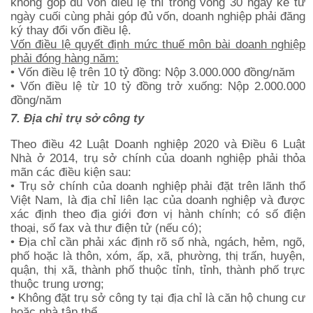
không góp đủ vốn điều lệ thì trong vòng 30 ngày kể từ
ngày cuối cùng phải góp đủ vốn, doanh nghiệp phải đăng
ký thay đổi vốn điều lệ.
Vốn điều lệ quyết định mức thuế môn bài doanh nghiệp
phải đóng hàng năm:
• Vốn điều lệ trên 10 tỷ đồng: Nộp 3.000.000 đồng/năm
• Vốn điều lệ từ 10 tỷ đồng trở xuống: Nộp 2.000.000
đồng/năm
7. Địa chỉ trụ sở công ty
Theo điều 42 Luật Doanh nghiệp 2020 và Điều 6 Luật
Nhà ở 2014, trụ sở chính của doanh nghiệp phải thỏa
mãn các điều kiện sau:
• Trụ sở chính của doanh nghiệp phải đặt trên lãnh thổ
Việt Nam, là địa chỉ liên lạc của doanh nghiệp và được
xác định theo địa giới đơn vị hành chính; có số điện
thoại, số fax và thư điện tử (nếu có);
• Địa chỉ cần phải xác định rõ số nhà, ngách, hẻm, ngõ,
phố hoặc là thôn, xóm, ấp, xã, phường, thị trấn, huyện,
quận, thị xã, thành phố thuộc tỉnh, tỉnh, thành phố trực
thuộc trung ương;
• Không đặt trụ sở công ty tại địa chỉ là căn hộ chung cư
hoặc nhà tập thể.