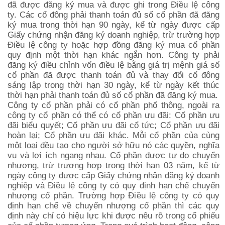
đã được đăng ký mua và được ghi trong Điều lệ công
ty. Các cổ đông phải thanh toán đủ số cổ phần đã đăng
ký mua trong thời hạn 90 ngày, kể từ ngày được cấp
Giấy chứng nhận đăng ký doanh nghiệp, trừ trường hợp
Điều lệ công ty hoặc hợp đồng đăng ký mua cổ phần
quy định một thời hạn khác ngắn hơn. Công ty phải
đăng ký điều chỉnh vốn điều lệ bằng giá trị mệnh giá số
cổ phần đã được thanh toán đủ và thay đổi cổ đông
sáng lập trong thời hạn 30 ngày, kể từ ngày kết thúc
thời hạn phải thanh toán đủ số cổ phần đã đăng ký mua.
Công ty cổ phần phải có cổ phần phổ thông, ngoài ra
công ty cổ phần có thể có cổ phần ưu đãi: Cổ phần ưu
đãi biểu quyết; Cổ phần ưu đãi cổ tức; Cổ phần ưu đãi
hoàn lại; Cổ phần ưu đãi khác. Mỗi cổ phần của cùng
một loại đều tạo cho người sở hữu nó các quyền, nghĩa
vụ và lợi ích ngang nhau. Cổ phần được tự do chuyển
nhượng, trừ trương hợp trong thời hạn 03 năm, kể từ
ngày công ty được cấp Giấy chứng nhận đăng ký doanh
nghiệp và Điều lệ công ty có quy định hạn chế chuyển
nhượng cổ phần. Trường hợp Điều lệ công ty có quy
định hạn chế về chuyển nhượng cổ phần thì các quy
định này chỉ có hiệu lực khi được nêu rõ trong cổ phiếu