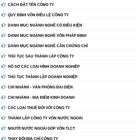
CÁCH ĐẶT TÊN CÔNG TY
QUY ĐỊNH VỐN ĐIỀU LỆ CÔNG TY
DANH MỤC NGÀNH NGHỀ CÓ ĐIỀU KIỆN
DANH MỤC NGÀNH NGHỀ VỐN PHÁP ĐỊNH
DANH MỤC NGÀNH NGHỀ CẦN CHỨNG CHỈ
THỦ TỤC SAU THÀNH LẬP CÔNG TY
HỒ SƠ CÁC LOẠI HÌNH DOANH NGHIỆP
THỦ TỤC THÀNH LẬP DOANH NGHIỆP
CHI NHÁNH - VĂN PHÒNG ĐẠI DIỆN
CHI NHÁNH - ĐỊA ĐIỂM KINH DOANH
CÁC LOẠI THUẾ ĐỐI VỚI CÔNG TY
THÀNH LẬP CÔNG TY VỐN NƯỚC NGOÀI
NGƯỜI NƯỚC NGOÀI GÓP VỐN TLCT
THAY ĐỔI ĐỊA CHỈ CÔNG TY