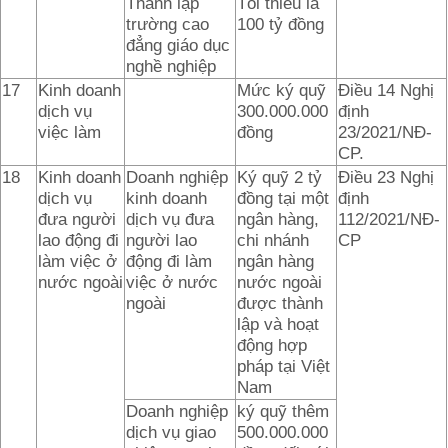
Thành lập
Tối thiểu là
trường cao
100 tỷ đồng
đẳng giáo dục
nghề nghiệp
17
Kinh doanh
Mức ký quỹ
Điều 14 Nghị
dịch vụ
300.000.000
định
việc làm
đồng
23/2021/NĐ-
CP.
18
Kinh doanh
Doanh nghiệp
Ký quỹ 2 tỷ
Điều 23 Nghị
dịch vụ
kinh doanh
đồng tại một
định
đưa người
dịch vụ đưa
ngân hàng,
112/2021/NĐ-
lao động đi
người lao
chi nhánh
CP
làm việc ở
động đi làm
ngân hàng
nước ngoài
việc ở nước
nước ngoài
ngoài
được thành
lập và hoạt
động hợp
pháp tại Việt
Nam
Doanh nghiệp
ký quỹ thêm
dịch vụ giao
500.000.000