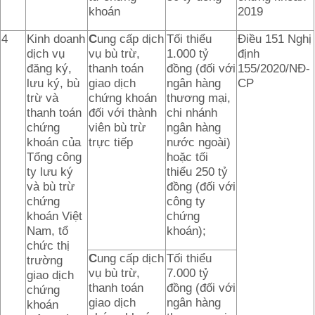
khoán
2019
4
Kinh doanh
C
ung cấp dịch
Tối thiểu
Điều 151 Nghị
dịch vụ
vụ bù trừ,
1.000 tỷ
định
đăng ký,
thanh toán
đồng (đối với
155/2020/NĐ-
lưu ký, bù
giao dịch
ngân hàng
CP
trừ và
chứng khoán
thương mại,
thanh toán
đối với thành
chi nhánh
chứng
viên bù trừ
ngân hàng
khoán của
trực tiếp
nước ngoài)
Tổng công
hoặc tối
ty lưu ký
thiểu 250 tỷ
và bù trừ
đồng (đối với
chứng
công ty
khoán Việt
chứng
Nam, tổ
khoán);
chức thị
C
ung cấp dịch
Tối thiểu
trường
vụ bù trừ,
7.000 tỷ
giao dịch
thanh toán
đồng (đối với
chứng
giao dịch
ngân hàng
khoán