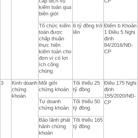
cấp dịch vụ
CP
kiểm toán qua
biên giới
Tổ chức kiểm
6 tỷ đồng trở
Điểm b Khoản
toán được
lên
1 Điều 5 Nghị
chấp thuận
định
thực hiện
84/2016/NĐ-
kiểm toán cho
CP
đơn vị có lợi
ích công
chúng
3
Kinh doanh
Môi giới
Tối thiểu 25
Điều 175 Nghị
chứng
chứng khoán
tỷ đồng
định
khoán
155/2020/NĐ-
Tự doanh
Tối thiểu 50
CP
chứng khoán
tỷ đồng
Bảo lãnh phát
Tối thiểu 165
hành chứng
tỷ đồng
khoán