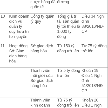
cược bóng đá
đương
quốc tế
10
Kinh doanh
Công ty quản
Tổng giá trị
Điều 34 Nghị
dịch vụ
lý quỹ
tài sản quản
định
quản lý
lý tối thiểu là
88/2016/NĐ-
quỹ hưu trí
1.000 tỷ
CP
tự nguyện
đồng
11
Hoạt động
Sở giao dịch
Từ 150 tỷ
Từ 75 tỷ đồng
Sở Giao
hàng hóa
đồng trở lên
trở lên
dịch hàng
hóa
Thành viên
Từ 5 tỷ đồng
Khoản 19
môi giới của
trở lên
Điều 1 Nghị
Sở giao dịch
định
hàng hóa
51/2018/NĐ-
CP
Thành viên
Từ 75 tỷ
Khoản 20
kinh doanh
đồng trở lên
Điều 1 Nghị