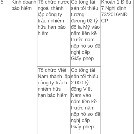
5
Kinh doanh
Tổ chức nước
Có tổng tài
Khoản 1 Điều
bảo hiểm
ngoài thành
sản tối thiểu
7 Nghị định
lập công ty
tương
73/2016/NĐ-
trách nhiệm
đương 02 tỷ
CP
hữu hạn bảo
đô la Mỹ vào
hiểm
năm liền kề
trước năm
nộp hồ sơ đề
nghị cấp
Giấy phép
Tổ chức Việt
Có tổng tài
Nam thành lập
sản tối thiểu
công ty trách
2.000 tỷ
nhiệm hữu
đồng Việt
hạn bảo hiểm
Nam vào
năm liền kề
trước năm
nộp hồ sơ đề
nghị cấp
Giấy phép.