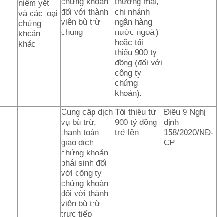
chứng khoán
thương mại,
niêm yết
đối với thành
chi nhánh
và các loại
viên bù trừ
ngân hàng
chứng
chung
nước ngoài)
khoán
hoặc tối
khác
thiểu 900 tỷ
đồng (đối với
công ty
chứng
khoán).
Cung cấp dịch
Tối thiểu từ
Điều 9 Nghị
vụ bù trừ,
900 tỷ đồng
định
thanh toán
trở lên
158/2020/NĐ-
giao dịch
CP
chứng khoán
phái sinh đối
với công ty
chứng khoán
đối với thành
viên bù trừ
trực tiếp