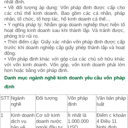
nhất định.
• Về đối tượng áp dụng: Vốn pháp định được cấp cho
các chủ thể kinh doanh. Bao gồm các cá nhân, pháp
nhân, tổ chức, tổ hợp tác, hộ kinh doanh cá thể…
• Ý nghĩa pháp lý: Nhằm giúp doanh nghiệp thực hiện tổ
hoạt động kinh doanh sau khi thành lập. Và tránh được,
phòng trừ rủi ro.
• Thời điểm cấp: Giấy xác nhận vốn pháp định được cấp
trước khi doanh nghiệp cấp giấy phép thành lập và hoạt
động.
• Vốn pháp định khác với góp của các chủ sở hữu khác
với vốn kinh doanh. Vốn góp, vốn kinh doanh phải lớn
hơn hoặc bằng vốn pháp định.
Danh mục ngành nghề kinh doanh yêu cầu vốn pháp
định
STT
Ngành
Đối tượng
Vốn pháp
Văn bản pháp
nghề
định
luật
1
Kinh doanh
Cơ sở kinh
Ít nhất là
Điểm c khoản
dịch vụ
doanh nước
1.000.000
4 Điều 11
bảo vệ
ngoài đầu tư
USD
Nghị định