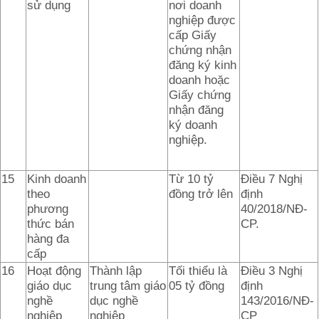
sử dụng
nơi doanh
nghiệp được
cấp Giấy
chứng nhận
đăng ký kinh
doanh hoặc
Giấy chứng
nhận đăng
ký doanh
nghiệp.
15
Kinh doanh
Từ 10 tỷ
Điều 7 Nghị
theo
đồng trở lên
định
phương
40/2018/NĐ-
thức bán
CP.
hàng đa
cấp
16
Hoạt động
Thành lập
Tối thiểu là
Điều 3 Nghị
giáo dục
trung tâm giáo
05 tỷ đồng
định
nghề
dục nghề
143/2016/NĐ-
nghiệp
nghiệp
CP