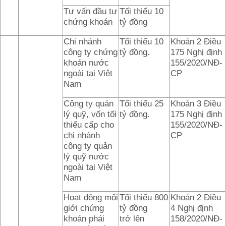
Tư vấn đầu tư
Tối thiểu 10
chứng khoán
tỷ đồng
Chi nhánh
Tối thiểu 10
Khoản 2 Điều
công ty chứng
tỷ đồng.
175 Nghị định
khoán nước
155/2020/NĐ-
ngoài tại Việt
CP
Nam
Công ty quản
Tối thiểu 25
Khoản 3 Điều
lý quỹ, vốn tối
tỷ đồng.
175 Nghị định
thiểu cấp cho
155/2020/NĐ-
chi nhánh
CP
công ty quản
lý quỹ nước
ngoài tại Việt
Nam
Hoạt động môi
Tối thiểu 800
Khoản 2 Điều
giới chứng
tỷ đồng
4 Nghị định
khoán phái
trở lên
158/2020/NĐ-