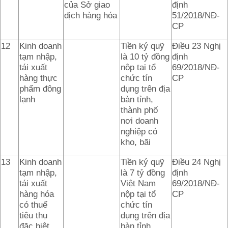
của Sở giao
định
dịch hàng hóa
51/2018/NĐ-
CP
12
Kinh doanh
Tiền ký quỹ
Điều 23 Nghị
tạm nhập,
là 10 tỷ đồng
định
tái xuất
nộp tại tổ
69/2018/NĐ-
hàng thực
chức tín
CP
phẩm đông
dụng trên địa
lạnh
bàn tỉnh,
thành phố
nơi doanh
nghiệp có
kho, bãi
13
Kinh doanh
Tiền ký quỹ
Điều 24 Nghị
tạm nhập,
là 7 tỷ đồng
định
tái xuất
Việt Nam
69/2018/NĐ-
hàng hóa
nộp tại tổ
CP
có thuế
chức tín
tiêu thụ
dụng trên địa
đặc biệt
bàn tỉnh,