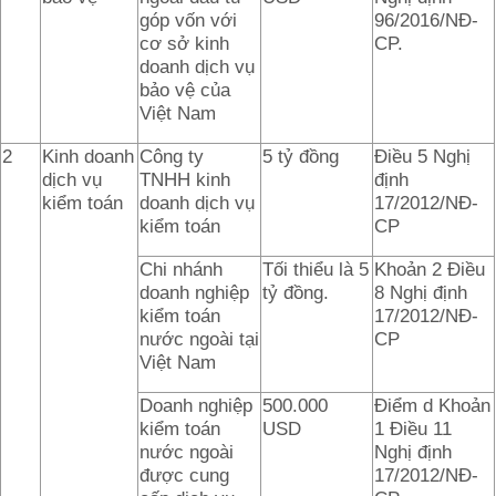
góp vốn với
96/2016/NĐ-
cơ sở kinh
CP.
doanh dịch vụ
bảo vệ của
Việt Nam
2
Kinh doanh
Công ty
5 tỷ đồng
Điều 5 Nghị
dịch vụ
TNHH kinh
định
kiểm toán
doanh dịch vụ
17/2012/NĐ-
kiểm toán
CP
Chi nhánh
Tối thiểu là 5
Khoản 2 Điều
doanh nghiệp
tỷ đồng.
8 Nghị định
kiểm toán
17/2012/NĐ-
nước ngoài tại
CP
Việt Nam
Doanh nghiệp
500.000
Điểm d Khoản
kiểm toán
USD
1 Điều 11
nước ngoài
Nghị định
được cung
17/2012/NĐ-