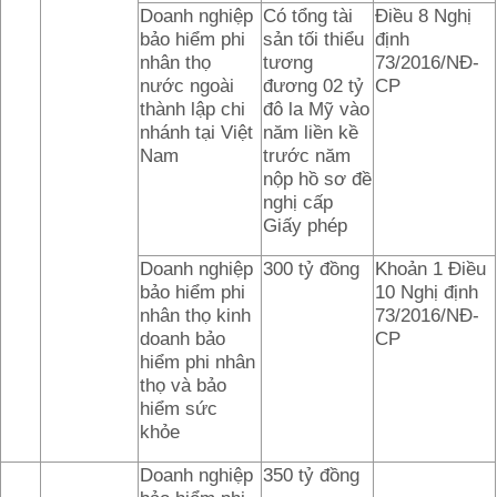
Doanh nghiệp
Có tổng tài
Điều 8 Nghị
bảo hiểm phi
sản tối thiểu
định
nhân thọ
tương
73/2016/NĐ-
nước ngoài
đương 02 tỷ
CP
thành lập chi
đô la Mỹ vào
nhánh tại Việt
năm liền kề
Nam
trước năm
nộp hồ sơ đề
nghị cấp
Giấy phép
Doanh nghiệp
300 tỷ đồng
Khoản 1 Điều
bảo hiểm phi
10 Nghị định
nhân thọ kinh
73/2016/NĐ-
doanh bảo
CP
hiểm phi nhân
thọ và bảo
hiểm sức
khỏe
Doanh nghiệp
350 tỷ đồng