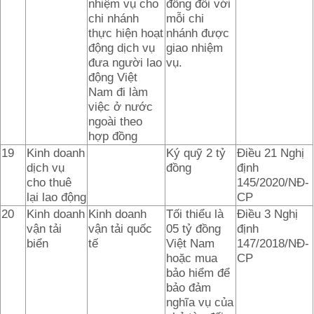
nhiệm vụ cho
đồng đối với
chi nhánh
mỗi chi
thực hiện hoạt
nhánh được
động dịch vụ
giao nhiệm
đưa người lao
vụ.
động Việt
Nam đi làm
việc ở nước
ngoài theo
hợp đồng
19
Kinh doanh
Ký quỹ 2 tỷ
Điều 21 Nghị
dịch vụ
đồng
định
cho thuê
145/2020/NĐ-
lại lao động
CP
20
Kinh doanh
Kinh doanh
Tối thiểu là
Điều 3 Nghị
vận tải
vận tải quốc
05 tỷ đồng
định
biển
tế
Việt Nam
147/2018/NĐ-
hoặc mua
CP
bảo hiểm để
bảo đảm
nghĩa vụ của