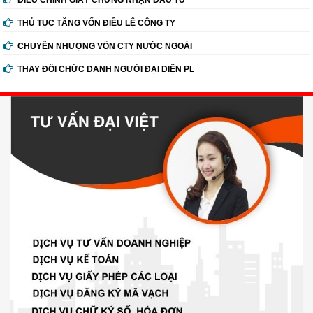
ĐIỀU CHỈNH GIẤY CHỨNG NHẬN ĐẦU TƯ
THỦ TỤC TĂNG VỐN ĐIỀU LỆ CÔNG TY
CHUYỂN NHƯỢNG VỐN CTY NƯỚC NGOÀI
THAY ĐỔI CHỨC DANH NGƯỜI ĐẠI DIỆN PL