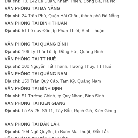
Địa chỉ:
T3, 142 Lê Duẩn, Khâm Thiên, Đống Đa, Hà Nội
VĂN PHÒNG TẠI ĐÀ NẴNG
Địa chỉ:
24 Trần Phú, Quận Hải Châu, thành phố Đà Nẵng
VĂN PHÒNG TẠI BÌNH THUÂN
Địa chỉ:
51 Lê quý Đôn, tp Phan Thiết, Bình Thuận
VĂN PHÒNG TẠI QUẢNG BÌNH
Địa chỉ:
106 Lý Thái Tổ, tp Đồng Hới, Quảng Bình
VĂN PHÒNG TẠI TT HUẾ
Địa chỉ:
100 Nguyễn Tất Thành, Hương Thủy, TT Huế
VĂN PHÒNG TẠI QUẢNG NAM
Địa chỉ:
159 Trần Quý Cáp, Tam Kỳ, Quảng Nam
VĂN PHÒNG TẠI BÌNH ĐỊNH
Địa chỉ:
51 Trường Chinh, tp Quy Nhơn, Bình Định
VĂN PHÒNG TẠI KIÊN GIANG
Địa chỉ:
Lô A5-25, Số 11, Tây Bắc, Rạch Giá, Kiên Giang
VĂN PHÒNG TẠI ĐẮK LẮK
Địa chỉ:
104 Ngô Quyền, tp Buôn Ma Thuột, Đắk Lắk