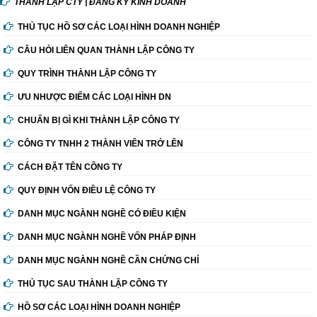
THÀNH LẬP CTY | ĐĂNG KÝ KINH DOANH
THỦ TỤC HỒ SƠ CÁC LOẠI HÌNH DOANH NGHIỆP
CÂU HỎI LIÊN QUAN THÀNH LẬP CÔNG TY
QUY TRÌNH THÀNH LẬP CÔNG TY
ƯU NHƯỢC ĐIỂM CÁC LOẠI HÌNH DN
CHUẨN BỊ GÌ KHI THÀNH LẬP CÔNG TY
CÔNG TY TNHH 2 THÀNH VIÊN TRỞ LÊN
CÁCH ĐẶT TÊN CÔNG TY
QUY ĐỊNH VỐN ĐIỀU LỆ CÔNG TY
DANH MỤC NGÀNH NGHỀ CÓ ĐIỀU KIỆN
DANH MỤC NGÀNH NGHỀ VỐN PHÁP ĐỊNH
DANH MỤC NGÀNH NGHỀ CẦN CHỨNG CHỈ
THỦ TỤC SAU THÀNH LẬP CÔNG TY
HỒ SƠ CÁC LOẠI HÌNH DOANH NGHIỆP