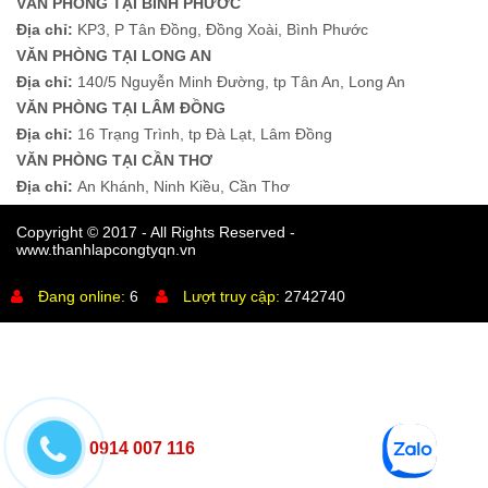
VĂN PHÒNG TẠI BÌNH PHƯỚC
Địa chỉ:
KP3, P Tân Đồng, Đồng Xoài, Bình Phước
VĂN PHÒNG TẠI LONG AN
Địa chỉ:
140/5 Nguyễn Minh Đường, tp Tân An, Long An
VĂN PHÒNG TẠI LÂM ĐỒNG
Địa chỉ:
16 Trạng Trình, tp Đà Lạt, Lâm Đồng
VĂN PHÒNG TẠI CẦN THƠ
Địa chỉ:
An Khánh, Ninh Kiều, Cần Thơ
Copyright © 2017 - All Rights Reserved -
www.thanhlapcongtyqn.vn
Đang online:
6
Lượt truy cập:
2742740
0914 007 116