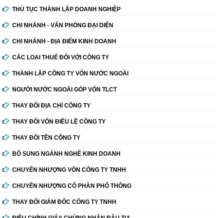
THỦ TỤC THÀNH LẬP DOANH NGHIỆP
CHI NHÁNH - VĂN PHÒNG ĐẠI DIỆN
CHI NHÁNH - ĐỊA ĐIỂM KINH DOANH
CÁC LOẠI THUẾ ĐỐI VỚI CÔNG TY
THÀNH LẬP CÔNG TY VỐN NƯỚC NGOÀI
NGƯỜI NƯỚC NGOÀI GÓP VỐN TLCT
THAY ĐỔI ĐỊA CHỈ CÔNG TY
THAY ĐỔI VỐN ĐIỀU LỆ CÔNG TY
THAY ĐỔI TÊN CÔNG TY
BỔ SUNG NGÀNH NGHỀ KINH DOANH
CHUYỂN NHƯỢNG VỐN CÔNG TY TNHH
CHUYỂN NHƯỢNG CỔ PHẦN PHỔ THÔNG
THAY ĐỔI GIÁM ĐỐC CÔNG TY TNHH