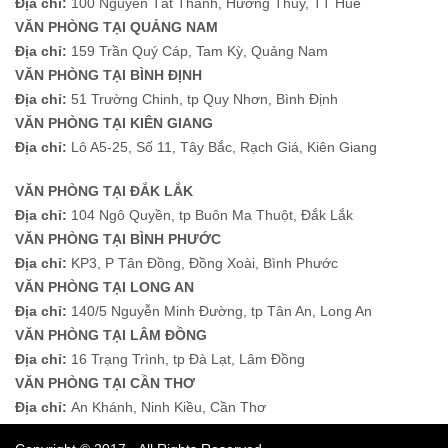
Địa chỉ:
100 Nguyễn Tất Thành, Hương Thủy, TT Huế
VĂN PHÒNG TẠI QUẢNG NAM
Địa chỉ:
159 Trần Quý Cáp, Tam Kỳ, Quảng Nam
VĂN PHÒNG TẠI BÌNH ĐỊNH
Địa chỉ:
51 Trường Chinh, tp Quy Nhơn, Bình Định
VĂN PHÒNG TẠI KIÊN GIANG
Địa chỉ:
Lô A5-25, Số 11, Tây Bắc, Rạch Giá, Kiên Giang
VĂN PHÒNG TẠI ĐẮK LẮK
Địa chỉ:
104 Ngô Quyền, tp Buôn Ma Thuột, Đắk Lắk
VĂN PHÒNG TẠI BÌNH PHƯỚC
Địa chỉ:
KP3, P Tân Đồng, Đồng Xoài, Bình Phước
VĂN PHÒNG TẠI LONG AN
Địa chỉ:
140/5 Nguyễn Minh Đường, tp Tân An, Long An
VĂN PHÒNG TẠI LÂM ĐỒNG
Địa chỉ:
16 Trạng Trình, tp Đà Lạt, Lâm Đồng
VĂN PHÒNG TẠI CẦN THƠ
Địa chỉ:
An Khánh, Ninh Kiều, Cần Thơ