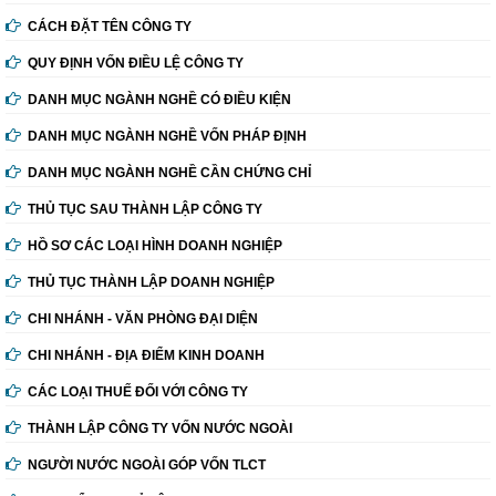
CÁCH ĐẶT TÊN CÔNG TY
QUY ĐỊNH VỐN ĐIỀU LỆ CÔNG TY
DANH MỤC NGÀNH NGHỀ CÓ ĐIỀU KIỆN
DANH MỤC NGÀNH NGHỀ VỐN PHÁP ĐỊNH
DANH MỤC NGÀNH NGHỀ CẦN CHỨNG CHỈ
THỦ TỤC SAU THÀNH LẬP CÔNG TY
HỒ SƠ CÁC LOẠI HÌNH DOANH NGHIỆP
THỦ TỤC THÀNH LẬP DOANH NGHIỆP
CHI NHÁNH - VĂN PHÒNG ĐẠI DIỆN
CHI NHÁNH - ĐỊA ĐIỂM KINH DOANH
CÁC LOẠI THUẾ ĐỐI VỚI CÔNG TY
THÀNH LẬP CÔNG TY VỐN NƯỚC NGOÀI
NGƯỜI NƯỚC NGOÀI GÓP VỐN TLCT