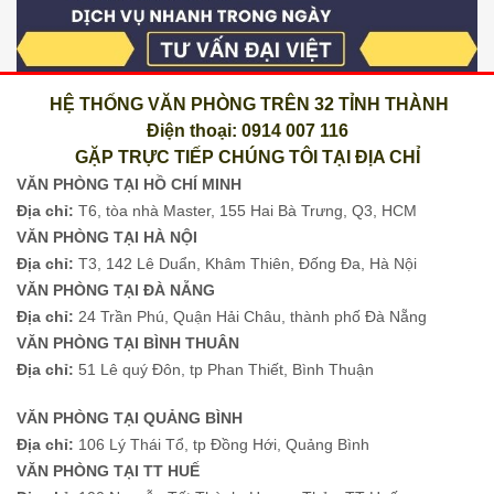
HỆ THỐNG VĂN PHÒNG TRÊN 32 TỈNH THÀNH
Điện thoại: 0914 007 116
GẶP TRỰC TIẾP CHÚNG TÔI TẠI ĐỊA CHỈ
VĂN PHÒNG TẠI HỒ CHÍ MINH
Địa chỉ:
T6, tòa nhà Master, 155 Hai Bà Trưng, Q3, HCM
VĂN PHÒNG TẠI HÀ NỘI
Địa chỉ:
T3, 142 Lê Duẩn, Khâm Thiên, Đống Đa, Hà Nội
VĂN PHÒNG TẠI ĐÀ NẴNG
Địa chỉ:
24 Trần Phú, Quận Hải Châu, thành phố Đà Nẵng
VĂN PHÒNG TẠI BÌNH THUÂN
Địa chỉ:
51 Lê quý Đôn, tp Phan Thiết, Bình Thuận
VĂN PHÒNG TẠI QUẢNG BÌNH
Địa chỉ:
106 Lý Thái Tổ, tp Đồng Hới, Quảng Bình
VĂN PHÒNG TẠI TT HUẾ