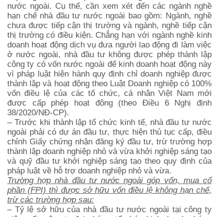
nước ngoài. Cụ thể, cần xem xét đến các ngành nghề
hạn chế nhà đầu tư nước ngoài bao gồm: Ngành, nghề
chưa được tiếp cận thị trường và ngành, nghề tiếp cận
thị trường có điều kiện. Chẳng hạn với ngành nghề kinh
doanh hoạt động dịch vụ đưa người lao động đi làm việc
ở nước ngoài, nhà đầu tư không được phép thành lập
công ty có vốn nước ngoài để kinh doanh hoạt động này
vì pháp luật hiện hành quy định chỉ doanh nghiệp được
thành lập và hoạt động theo Luật Doanh nghiệp có 100%
vốn điều lệ của các tổ chức, cá nhân Việt Nam mới
được cấp phép hoạt động (theo Điều 6 Nghị định
38/2020/NĐ-CP).
– Trước khi thành lập tổ chức kinh tế, nhà đầu tư nước
ngoài phải có dự án đầu tư, thực hiện thủ tục cấp, điều
chỉnh Giấy chứng nhận đăng ký đầu tư, trừ trường hợp
thành lập doanh nghiệp nhỏ và vừa khởi nghiệp sáng tạo
và quỹ đầu tư khởi nghiệp sáng tạo theo quy định của
pháp luật về hỗ trợ doanh nghiệp nhỏ và vừa.
Trường hợp nhà đầu tư nước ngoài góp vốn, mua cổ
phần (FPI) thì được sở hữu vốn điều lệ không hạn chế,
trừ các trường hợp sau:
– Tỷ lệ sở hữu của nhà đầu tư nước ngoài tại công ty