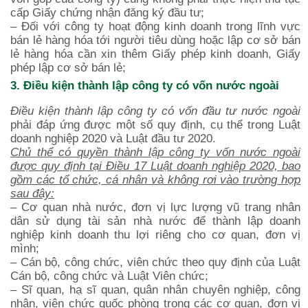
cấp Giấy chứng nhận đăng ký đầu tư;
– Đối với công ty hoạt động kinh doanh trong lĩnh vực
bán lẻ hàng hóa tới người tiêu dùng hoặc lập cơ sở bán
lẻ hàng hóa cần xin thêm Giấy phép kinh doanh, Giấy
phép lập cơ sở bán lẻ;
3. Điều kiện thành lập công ty có vốn nước ngoài
Điều kiện thành lập công ty có vốn đầu tư nước ngoài
phải đáp ứng được một số quy định, cụ thể trong Luật
doanh nghiệp 2020 và Luật đầu tư 2020.
Chủ thể có quyền thành lập công ty vốn nước ngoài
được quy định tại Điều 17 Luật doanh nghiệp 2020, bao
gồm các tổ chức, cá nhân và không rơi vào trường hợp
sau đây:
– Cơ quan nhà nước, đơn vị lực lượng vũ trang nhân
dân sử dụng tài sản nhà nước để thành lập doanh
nghiệp kinh doanh thu lợi riêng cho cơ quan, đơn vị
mình;
– Cán bộ, công chức, viên chức theo quy định của Luật
Cán bộ, công chức và Luật Viên chức;
– Sĩ quan, hạ sĩ quan, quân nhân chuyên nghiệp, công
nhân, viên chức quốc phòng trong các cơ quan, đơn vị