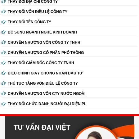
THAY ĐỔI ĐỊA CHỈ CÔNG TY
THAY ĐỔI VỐN ĐIỀU LỆ CÔNG TY
THAY ĐỔI TÊN CÔNG TY
BỔ SUNG NGÀNH NGHỀ KINH DOANH
CHUYỂN NHƯỢNG VỐN CÔNG TY TNHH
CHUYỂN NHƯỢNG CỔ PHẦN PHỔ THÔNG
THAY ĐỔI GIÁM ĐỐC CÔNG TY TNHH
ĐIỀU CHỈNH GIẤY CHỨNG NHẬN ĐẦU TƯ
THỦ TỤC TĂNG VỐN ĐIỀU LỆ CÔNG TY
CHUYỂN NHƯỢNG VỐN CTY NƯỚC NGOÀI
THAY ĐỔI CHỨC DANH NGƯỜI ĐẠI DIỆN PL