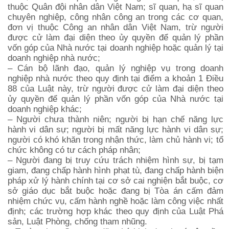
thuộc Quân đội nhân dân Việt Nam; sĩ quan, hạ sĩ quan
chuyên nghiệp, công nhân công an trong các cơ quan,
đơn vị thuộc Công an nhân dân Việt Nam, trừ người
được cử làm đại diện theo ủy quyền để quản lý phần
vốn góp của Nhà nước tại doanh nghiệp hoặc quản lý tại
doanh nghiệp nhà nước;
– Cán bộ lãnh đạo, quản lý nghiệp vụ trong doanh
nghiệp nhà nước theo quy định tại điểm a khoản 1 Điều
88 của Luật này, trừ người được cử làm đại diện theo
ủy quyền để quản lý phần vốn góp của Nhà nước tại
doanh nghiệp khác;
– Người chưa thành niên; người bị hạn chế năng lực
hành vi dân sự; người bị mất năng lực hành vi dân sự;
người có khó khăn trong nhận thức, làm chủ hành vi; tổ
chức không có tư cách pháp nhân;
– Người đang bị truy cứu trách nhiệm hình sự, bị tạm
giam, đang chấp hành hình phạt tù, đang chấp hành biện
pháp xử lý hành chính tại cơ sở cai nghiện bắt buộc, cơ
sở giáo dục bắt buộc hoặc đang bị Tòa án cấm đảm
nhiệm chức vụ, cấm hành nghề hoặc làm công việc nhất
định; các trường hợp khác theo quy định của Luật Phá
sản, Luật Phòng, chống tham nhũng.