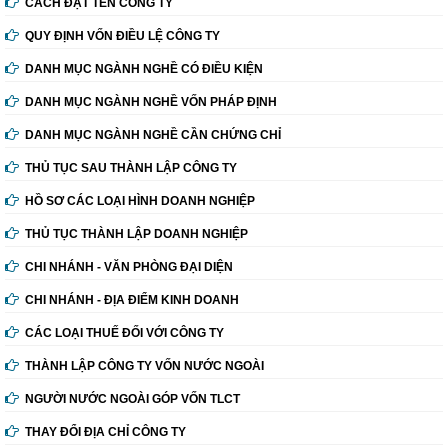
CÁCH ĐẶT TÊN CÔNG TY
QUY ĐỊNH VỐN ĐIỀU LỆ CÔNG TY
DANH MỤC NGÀNH NGHỀ CÓ ĐIỀU KIỆN
DANH MỤC NGÀNH NGHỀ VỐN PHÁP ĐỊNH
DANH MỤC NGÀNH NGHỀ CẦN CHỨNG CHỈ
THỦ TỤC SAU THÀNH LẬP CÔNG TY
HỒ SƠ CÁC LOẠI HÌNH DOANH NGHIỆP
THỦ TỤC THÀNH LẬP DOANH NGHIỆP
CHI NHÁNH - VĂN PHÒNG ĐẠI DIỆN
CHI NHÁNH - ĐỊA ĐIỂM KINH DOANH
CÁC LOẠI THUẾ ĐỐI VỚI CÔNG TY
THÀNH LẬP CÔNG TY VỐN NƯỚC NGOÀI
NGƯỜI NƯỚC NGOÀI GÓP VỐN TLCT
THAY ĐỔI ĐỊA CHỈ CÔNG TY