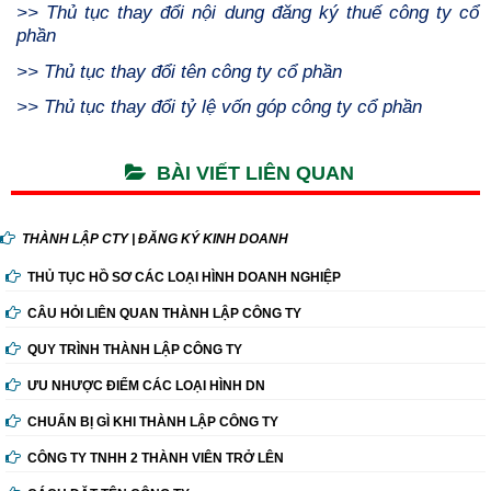
>>
Thủ tục thay đổi nội dung đăng ký thuế công ty cổ
phần
>>
Thủ tục thay đổi tên công ty cổ phần
>>
Thủ tục thay đổi tỷ lệ vốn góp công ty cổ phần
BÀI VIẾT LIÊN QUAN
THÀNH LẬP CTY | ĐĂNG KÝ KINH DOANH
THỦ TỤC HỒ SƠ CÁC LOẠI HÌNH DOANH NGHIỆP
CÂU HỎI LIÊN QUAN THÀNH LẬP CÔNG TY
QUY TRÌNH THÀNH LẬP CÔNG TY
ƯU NHƯỢC ĐIỂM CÁC LOẠI HÌNH DN
CHUẨN BỊ GÌ KHI THÀNH LẬP CÔNG TY
CÔNG TY TNHH 2 THÀNH VIÊN TRỞ LÊN