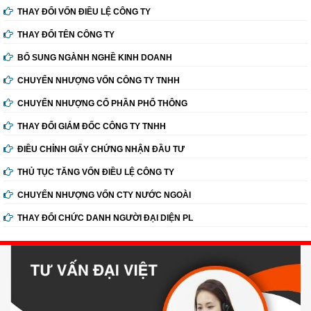
THAY ĐỔI VỐN ĐIỀU LỆ CÔNG TY
THAY ĐỔI TÊN CÔNG TY
BỔ SUNG NGÀNH NGHỀ KINH DOANH
CHUYỂN NHƯỢNG VỐN CÔNG TY TNHH
CHUYỂN NHƯỢNG CỔ PHẦN PHỔ THÔNG
THAY ĐỔI GIÁM ĐỐC CÔNG TY TNHH
ĐIỀU CHỈNH GIẤY CHỨNG NHẬN ĐẦU TƯ
THỦ TỤC TĂNG VỐN ĐIỀU LỆ CÔNG TY
CHUYỂN NHƯỢNG VỐN CTY NƯỚC NGOÀI
THAY ĐỔI CHỨC DANH NGƯỜI ĐẠI DIỆN PL