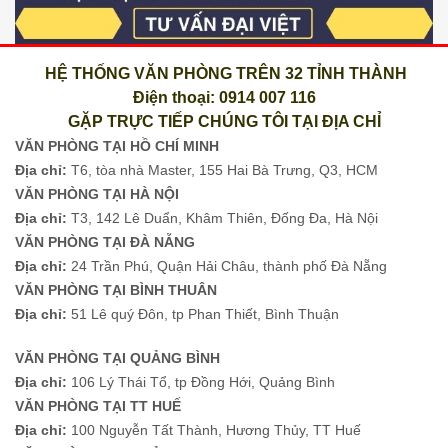
HỆ THỐNG VĂN PHÒNG TRÊN 32 TỈNH THÀNH
Điện thoại: 0914 007 116
GẶP TRỰC TIẾP CHÚNG TÔI TẠI ĐỊA CHỈ
VĂN PHÒNG TẠI HỒ CHÍ MINH
Địa chỉ:
T6, tòa nhà Master, 155 Hai Bà Trưng, Q3, HCM
VĂN PHÒNG TẠI HÀ NỘI
Địa chỉ:
T3, 142 Lê Duẩn, Khâm Thiên, Đống Đa, Hà Nội
VĂN PHÒNG TẠI ĐÀ NẴNG
Địa chỉ:
24 Trần Phú, Quận Hải Châu, thành phố Đà Nẵng
VĂN PHÒNG TẠI BÌNH THUÂN
Địa chỉ:
51 Lê quý Đôn, tp Phan Thiết, Bình Thuận
VĂN PHÒNG TẠI QUẢNG BÌNH
Địa chỉ:
106 Lý Thái Tổ, tp Đồng Hới, Quảng Bình
VĂN PHÒNG TẠI TT HUẾ
Địa chỉ:
100 Nguyễn Tất Thành, Hương Thủy, TT Huế