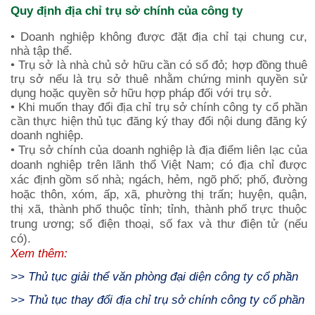
Quy định địa chỉ trụ sở chính của công ty
• Doanh nghiệp không được đặt địa chỉ tại chung cư,
nhà tập thể.
• Trụ sở là nhà chủ sở hữu cần có sổ đỏ; hợp đồng thuê
trụ sở nếu là trụ sở thuê nhằm chứng minh quyền sử
dụng hoặc quyền sở hữu hợp pháp đối với trụ sở.
• Khi muốn thay đổi địa chỉ trụ sở chính công ty cổ phần
cần thực hiện thủ tục đăng ký thay đổi nội dung đăng ký
doanh nghiệp.
• Trụ sở chính của doanh nghiệp là địa điểm liên lạc của
doanh nghiệp trên lãnh thổ Việt Nam; có địa chỉ được
xác định gồm số nhà; ngách, hẻm, ngõ phố; phố, đường
hoặc thôn, xóm, ấp, xã, phường thị trấn; huyện, quận,
thị xã, thành phố thuộc tỉnh; tỉnh, thành phố trực thuộc
trung ương; số điện thoại, số fax và thư điện tử (nếu
có).
Xem thêm:
>>
Thủ tục giải thể văn phòng đại diện công ty cổ phần
>>
Thủ tục thay đổi địa chỉ trụ sở chính công ty cổ phần