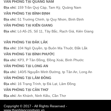
VĂN PHÒNG TẠI QUẢNG NAM
Địa chỉ:
159 Trần Quý Cáp, Tam Kỳ, Quảng Nam
VĂN PHÒNG TẠI BÌNH ĐỊNH
Địa chỉ:
51 Trường Chinh, tp Quy Nhơn, Bình Định
VĂN PHÒNG TẠI KIÊN GIANG
Địa chỉ:
Lô A5-25, Số 11, Tây Bắc, Rạch Giá, Kiên Giang
VĂN PHÒNG TẠI ĐẮK LẮK
Địa chỉ:
104 Ngô Quyền, tp Buôn Ma Thuột, Đắk Lắk
VĂN PHÒNG TẠI BÌNH PHƯỚC
Địa chỉ:
KP3, P Tân Đồng, Đồng Xoài, Bình Phước
VĂN PHÒNG TẠI LONG AN
Địa chỉ:
140/5 Nguyễn Minh Đường, tp Tân An, Long An
VĂN PHÒNG TẠI LÂM ĐỒNG
Địa chỉ:
16 Trạng Trình, tp Đà Lạt, Lâm Đồng
VĂN PHÒNG TẠI CẦN THƠ
Địa chỉ:
An Khánh, Ninh Kiều, Cần Thơ
Copyright © 2017 - All Rights Reserved -
www.thanhlapcongtyqn.vn