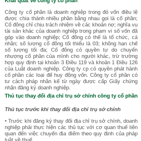
Khái quát về công ty cổ phần
Công ty cổ phần là doanh nghiệp trong đó vốn điều lệ
được chia thành nhiều phần bằng nhau gọi là cổ phần;
Cổ đông chỉ chịu trách nhiệm về các khoản nợ; nghĩa vụ
tài sản khác của doanh nghiệp trong phạm vi số vốn đã
góp vào doanh nghiệp; Cổ đông có thể là tổ chức, cá
nhân; số lượng cổ đông tối thiểu là 03; không hạn chế
số lượng tối đa; Cổ đông có quyền tự do chuyển
nhượng cổ phần của mình cho người khác, trừ trường
hợp quy định tại khoản 3 Điều 119 và khoản 1 Điều 126
của Luật doanh nghiệp. Công ty cp có quyền phát hành
cổ phần các loại để huy động vốn. Công ty cổ phần có
tư cách pháp nhân kể từ ngày được cấp Giấy chứng
nhận đăng ký doanh nghiệp.
Thủ tục thay đổi địa chỉ trụ sở chính công ty cổ phần
Thủ tục trước khi thay đổi địa chỉ trụ sở chính
• Trước khi đăng ký thay đổi địa chỉ trụ sở chính, doanh
nghiệp phải thực hiện các thủ tục với cơ quan thuế liên
quan đến việc chuyển địa điểm theo quy định của pháp
luật về thuế.