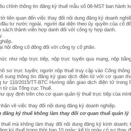
Điều chỉnh thông tin đăng ký thuế mẫu số 08-MST ban hành 
tờ liên quan đến việc thay đổi nội dung đăng ký doanh nghiệ
đầu tư nước ngoài, người đại diện theo ủy quyền của cổ đô
 sách thành viên hợp danh đối với công ty hợp danh.
y.
ghiệp.
i hội đồng cổ đông đối với công ty cổ phần.
hức như nộp trực tiếp, nộp trực tuyến qua mạng, nộp bằn
hồ sơ trực tuyến; người nộp thuế truy cập vào Cổng thông 
ổ sung thông tin đăng ký giao dịch điện tử với cơ quan th
tư 110/2015/TT-BTC Hướng dẫn giao dịch điện tử trong l
ện tử của Tổng cục Thuế.
ư quy định trên cho cơ quan quản lý thuế trực tiếp của mìn
 nhận về việc thay đổi nội dung đăng ký doanh nghiệp.
 đăng ký thuế không làm thay đổi cơ quan thuế quản lý
 thuế mà không làm thay đổi nội dung đăng ký kinh doanh; 
đăng ký thuế trong thời hạn 10 ngày; kể từ ngày có sự thay đ