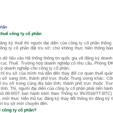
phần
 thuế công ty cổ phần
đăng ký thuế thì người đại diện của công ty cổ phần thông
g ty cổ phần đặt trụ sở; chứ không thực hiện thông báo
dữ liệu vào Hệ thống thông tin quốc gia về đăng ký doanh
g cục Thuế. Trường hợp doanh nghiệp có nhu cầu, Phòng Đ
ký doanh nghiệp cho công ty cổ phần.
 chỉ trụ sở của mình mà dẫn đến thay đổi cơ quan thuế quản
rụ sở sang tỉnh, thành phố trực thuộc Trung ương khác; Cô
ỉ trụ sở trong cùng địa bàn tỉnh; thành phố trực thuộc Tr
tỉnh. Thì, người đại diện của công ty cổ phần phải tiến hàn
u số 08-MST ban hành kèm theo Thông tư 95/2016/TT-BTC)
, mới thực hiện thủ tục đăng ký thay đổi thông tin đăng ký 
i trụ sở mới chuyển đến.
ế công ty cổ phần?