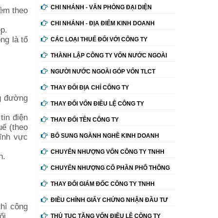
CHI NHÁNH - VĂN PHÒNG ĐẠI DIỆN
kèm theo
CHI NHÁNH - ĐỊA ĐIỂM KINH DOANH
p.
ng là tổ
CÁC LOẠI THUẾ ĐỐI VỚI CÔNG TY
THÀNH LẬP CÔNG TY VỐN NƯỚC NGOÀI
NGƯỜI NƯỚC NGOÀI GÓP VỐN TLCT
THAY ĐỔI ĐỊA CHỈ CÔNG TY
g đường
THAY ĐỔI VỐN ĐIỀU LỆ CÔNG TY
tin điện
THAY ĐỔI TÊN CÔNG TY
uế (theo
ĩnh vực
BỔ SUNG NGÀNH NGHỀ KINH DOANH
CHUYỂN NHƯỢNG VỐN CÔNG TY TNHH
h.
CHUYỂN NHƯỢNG CỔ PHẦN PHỔ THÔNG
THAY ĐỔI GIÁM ĐỐC CÔNG TY TNHH
ĐIỀU CHỈNH GIẤY CHỨNG NHẬN ĐẦU TƯ
thì công
ổi.
THỦ TỤC TĂNG VỐN ĐIỀU LỆ CÔNG TY