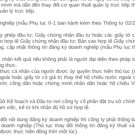
a mình mà dẫn đến thay đổi cơ quan thuế quản lý trực tiếp t
ản lý trực tiếp.
 nghiệp (mẫu Phụ lục II-1 ban hành kèm theo Thông tư 02/
y phép đầu tư; Giấy chứng nhận đầu tư hoặc các giấy tờ có
ao hợp lệ Giấy chứng nhận đầu tư; Bản sao hợp lệ Giấy ch
g, cập nhật thông tin đăng ký doanh nghiệp (mẫu Phụ lục I
nhận kết quả nếu không phải là người đại diện theo pháp l
ng thực.
 thực cá nhân của người được ủy quyền thực hiện thủ tục (
oài hoặc giấy tờ có giá trị thay thế hộ chiếu nước ngoài 
 cước công dân hoặc chứng minh nhân dân hoặc hộ chiếu V
Sở Kế hoạch và Đầu tư nơi công ty cổ phần đặt trụ sở chính
àm việc, kể từ khi nhận đủ hồ sơ hợp lệ.
đổi nội dung đăng ký doanh nghiệp thì công ty phải thông 
 doanh nghiệp (Thủ tục thay đổi thông tin đăng ký thuế và
được thực hiện đồng thời một lúc).