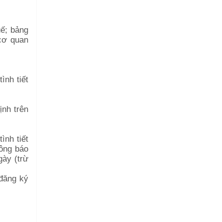
uế; bảng
 cơ quan
ình tiết
ịnh trên
ình tiết
hông báo
gày (trừ
 đăng ký