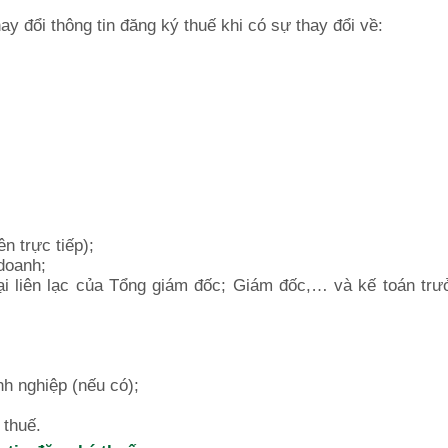
ay đổi thông tin đăng ký thuế khi có sự thay đổi về:
n trực tiếp);
 doanh;
oại liên lạc của Tổng giám đốc; Giám đốc,… và kế toán tr
nh nghiệp (nếu có);
 thuế.