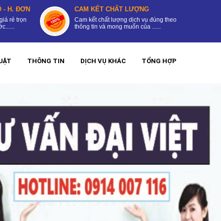
 - H. ĐƠN
CAM KẾT CHẤT LƯỢNG
giá rẻ trọn
Cam kết chất lượng dịch vụ đúng theo
......
thông tin và mong muốn của ......
UẬT
THÔNG TIN
DỊCH VỤ KHÁC
TỔNG HỢP