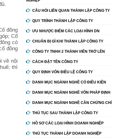
NGHIỆP
đủ.
CÂU HỎI LIÊN QUAN THÀNH LẬP CÔNG TY
QUY TRÌNH THÀNH LẬP CÔNG TY
 Cổ đông
ƯU NHƯỢC ĐIỂM CÁC LOẠI HÌNH DN
 góp; Cổ
 đông có
CHUẨN BỊ GÌ KHI THÀNH LẬP CÔNG TY
cổ đông
CÔNG TY TNHH 2 THÀNH VIÊN TRỞ LÊN
i về nội
CÁCH ĐẶT TÊN CÔNG TY
huế; thì
QUY ĐỊNH VỐN ĐIỀU LỆ CÔNG TY
DANH MỤC NGÀNH NGHỀ CÓ ĐIỀU KIỆN
DANH MỤC NGÀNH NGHỀ VỐN PHÁP ĐỊNH
DANH MỤC NGÀNH NGHỀ CẦN CHỨNG CHỈ
THỦ TỤC SAU THÀNH LẬP CÔNG TY
HỒ SƠ CÁC LOẠI HÌNH DOANH NGHIỆP
THỦ TỤC THÀNH LẬP DOANH NGHIỆP