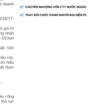
hì doanh
CHUYỂN NHƯỢNG VỐN CTY NƯỚC NGOÀI
THAY ĐỔI CHỨC DANH NGƯỜI ĐẠI DIỆN PL
2019/TT-
 giá trị
ứng nhận
I-18 ban
uật. Văn
nếu có):
còn hiệu
iệt Nam
.
báo công
 thủ tục