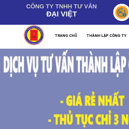
CÔNG TY TNHH TƯ VẤN
ĐẠI VIỆT
TRANG CHỦ
THÀNH LẬP CÔNG TY