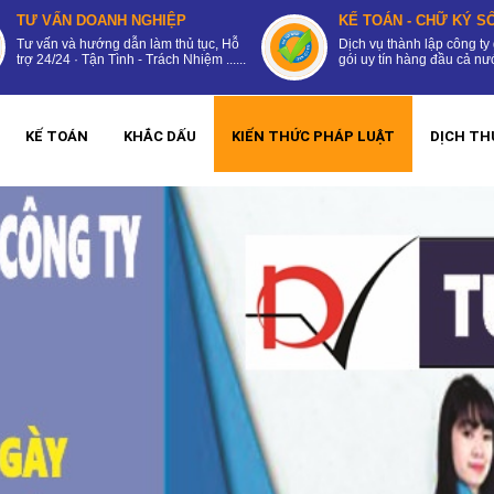
TƯ VẤN DOANH NGHIỆP
KẾ TOÁN - CHỮ KÝ SỐ
Tư vấn và hướng dẫn làm thủ tục, Hỗ
Dịch vụ thành lập công ty 
trợ 24/24 · Tận Tình - Trách Nhiệm ......
gói uy tín hàng đầu cả nước
KẾ TOÁN
KHẮC DẤU
KIẾN THỨC PHÁP LUẬT
DỊCH TH