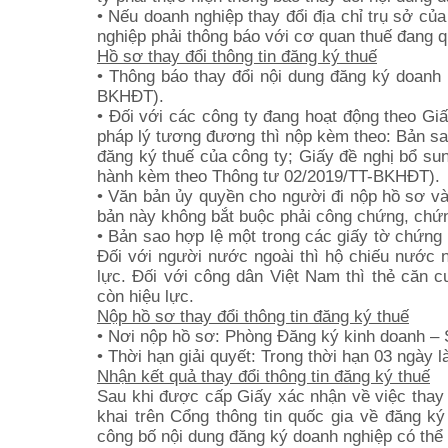
• Nếu doanh nghiệp thay đổi địa chỉ trụ sở củ
nghiệp phải thông báo với cơ quan thuế đang qu
Hồ sơ thay đổi thông tin đăng ký thuế
• Thông báo thay đổi nội dung đăng ký doanh
BKHĐT).
• Đối với các công ty đang hoạt động theo Giấ
pháp lý tương đương thì nộp kèm theo: Bản s
đăng ký thuế của công ty; Giấy đề nghị bổ sun
hành kèm theo Thông tư 02/2019/TT-BKHĐT).
• Văn bản ủy quyền cho người đi nộp hồ sơ và 
bản này không bắt buộc phải công chứng, chứ
• Bản sao hợp lệ một trong các giấy tờ chứng
Đối với người nước ngoài thì hộ chiếu nước ng
lực. Đối với công dân Việt Nam thì thẻ căn
còn hiệu lực.
Nộp hồ sơ thay đổi thông tin đăng ký thuế
• Nơi nộp hồ sơ: Phòng Đăng ký kinh doanh – 
• Thời hạn giải quyết: Trong thời hạn 03 ngày l
Nhận kết quả thay đổi thông tin đăng ký thuế
Sau khi được cấp Giấy xác nhận về việc thay 
khai trên Cổng thông tin quốc gia về đăng ký
công bố nội dung đăng ký doanh nghiệp có thể 