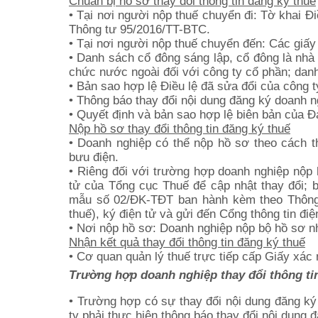
Chuẩn bị hồ sơ thay đổi thông tin đăng ký thuế
• Tại nơi người nộp thuế chuyển đi: Tờ khai 
Thông tư 95/2016/TT-BTC.
• Tại nơi người nộp thuế chuyển đến: Các giấy 
• Danh sách cổ đông sáng lập, cổ đông là nhà 
chức nước ngoài đối với công ty cổ phần; danh
• Bản sao hợp lệ Điều lệ đã sửa đổi của công t
• Thông báo thay đổi nội dung đăng ký doanh n
• Quyết định và bản sao hợp lệ biên bản của Đạ
Nộp hồ sơ thay đổi thông tin đăng ký thuế
• Doanh nghiệp có thể nộp hồ sơ theo cách t
bưu điện.
• Riêng đối với trường hợp doanh nghiệp nộp 
tử của Tổng cục Thuế để cập nhật thay đổi; b
mẫu số 02/ĐK-TĐT ban hành kèm theo Thông 
thuế), ký điện tử và gửi đến Cổng thông tin đi
• Nơi nộp hồ sơ: Doanh nghiệp nộp bộ hồ sơ nh
Nhận kết quả thay đổi thông tin đăng ký thuế
• Cơ quan quản lý thuế trực tiếp cấp Giấy xác
Trường hợp doanh nghiệp thay đổi thông tin
• Trường hợp có sự thay đổi nội dung đăng ký
ty phải thực hiện thông báo thay đổi nội dung 