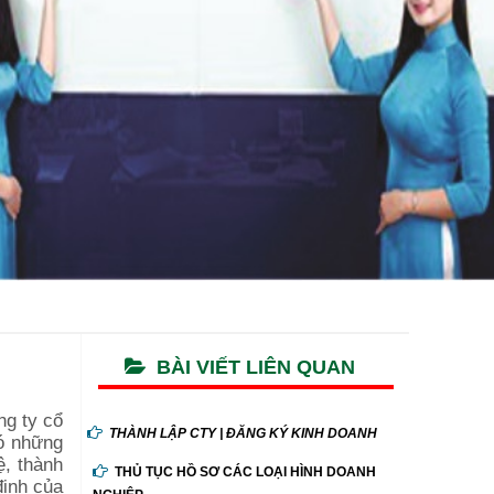
BÀI VIẾT LIÊN QUAN
ng ty cổ
THÀNH LẬP CTY | ĐĂNG KÝ KINH DOANH
có những
ệ, thành
THỦ TỤC HỒ SƠ CÁC LOẠI HÌNH DOANH
định của