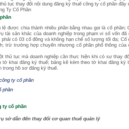
 thủ tục thay đổi nội dung đăng ký thuế công ty cổ phần đầy 
ng Ty Cổ Phần
 phần
u lệ được chia thành nhiều phần bằng nhau gọi là cổ phần;
vụ tài sản khác của doanh nghiệp trong phạm vi số vốn đã
u phải có 03 cổ đông và không hạn chế số lượng tối đa; Cổ
h; trừ trường hợp chuyển nhượng cổ phần phổ thông của 
ột thủ tục mà doanh nghiệp cần thực hiện khi có sự thay đổ
ên tờ khai đăng ký thuế; bảng kê kèm theo tờ khai đăng ký t
in trong hồ sơ đăng ký thuế.
công ty cổ phần
ổ phần
g ty cổ phần
rụ sở dẫn đến thay đổi cơ quan thuế quản lý