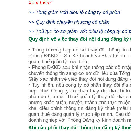
Xem thêm:
>>
Tăng giảm vốn điều lệ công ty cổ phần
>>
Quy định chuyển nhượng cổ phần
>>
Thủ tục hồ sơ giảm vốn điều lệ công ty cổ 
Quy định về việc thay đổi nội dung đăng ký
• Trong trường hợp có sự thay đổi thông tin 
Phòng ĐKKD – Sở Kế hoạch và Đầu tư nơi côn
quan thuế quản lý trực tiếp.
• Phòng ĐKKD sau khi nhận thông báo sẽ nhập 
chuyển thông tin sang cơ sở dữ liệu của Tổn
Giấy xác nhận về việc thay đổi nội dung đăng 
• Tuy nhiên, nếu công ty cổ phần thay đổi địa
tiếp, như: Công ty cổ phần thay đổi địa chỉ t
phần do Chi cục Thuế quản lý thay đổi địa ch
nhưng khác quận, huyện, thành phố trực thuộc 
khai điều chỉnh thông tin đăng ký thuế (mẫ
quan thuế đang quản lý trực tiếp mình. Sau đó
doanh nghiệp với Phòng Đăng ký kinh doanh nơ
Khi nào phải thay đổi thông tin đăng ký thu