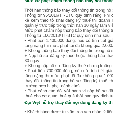
Mức xử phạt chậm thông báo thay đổi thông
Thời hạn thông báo thay đổi thông tin trong hồ
Thông tư 95/2016/TT-BTC quy định rằng: khi có
kê kèm theo tờ khai đăng ký thuế thì doanh n
quản lý trực tiếp trong thời hạn 10 ngày làm vi
Mức phạt chậm nộp thông báo thay đổi thông ti
Thông tư 166/2013/TT-BTC quy định như sau:
• Phạt tiền 1.400.000 đồng; nếu có tình tiết 
tăng nặng thì mức phạt tối đa không quá 2.000
+ Không thông báo thay đổi thông tin trong hồ 
+ Nộp hồ sơ đăng ký thuế hoặc thông báo thay 
30 ngày;
+ Không nộp hồ sơ đăng ký thuế nhưng không p
• Phạt tiền 700.000 đồng; nếu có tình tiết gi
tăng nặng thì mức phạt tối đa không quá 1.00
thay đổi thông tin trong hồ sơ đăng ký thuế c
trường hợp bị phạt cảnh cáo)
• Phạt cảnh cáo đối với hành vi nộp hồ sơ đă
thuế cho cơ quan thuế quá thời hạn quy định t
Đại Việt hỗ trợ thay đổi nội dung đăng ký t
• Khách hàng được tư vấn trọn vẹn pháp lý liê