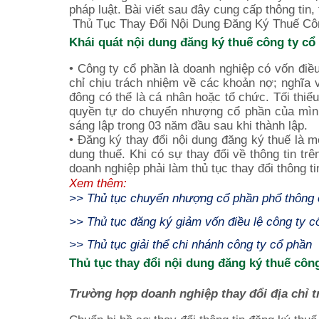
pháp luật. Bài viết sau đây cung cấp thông tin,
Thủ Tục Thay Đổi Nội Dung Đăng Ký Thuế Cô
Khái quát nội dung đăng ký thuế công ty cổ
• Công ty cổ phần là doanh nghiệp có vốn điề
chỉ chịu trách nhiệm về các khoản nợ; nghĩa 
đông có thể là cá nhân hoặc tổ chức. Tối thiể
quyền tự do chuyển nhượng cổ phần của mìn
sáng lập trong 03 năm đầu sau khi thành lập.
• Đăng ký thay đổi nội dung đăng ký thuế là m
dung thuế. Khi có sự thay đổi về thông tin tr
doanh nghiệp phải làm thủ tục thay đổi thông t
Xem thêm:
>>
Thủ tục chuyển nhượng cổ phần phổ thông 
>>
Thủ tục đăng ký giảm vốn điều lệ công ty c
>>
Thủ tục giải thể chi nhánh công ty cổ phần
Thủ tục thay đổi nội dung đăng ký thuế côn
Trường hợp doanh nghiệp thay đổi địa chỉ t